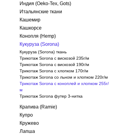
Индия (Oeko-Tex, Gots)
Итальянские ткани
Кашемир
Кашкорсе
Конопля (Hemp)
Кукуруза (Sorona)
Кукуруза (Sorona) ткань
Трикотаж Sorona с вискозой 235г/м
Трикотаж Sorona с вискозой 190г/м
Трикотаж Sorona с хлопком 170г/м
Трикотаж Sorona со льном и хлопком 220г/м
Трикотаж Sorona с коноплей и хлопком 255г/
м
Трикотаж Sorona футер 3-нитка
Крапива (Ramie)
Купро
Кружево
Лапша