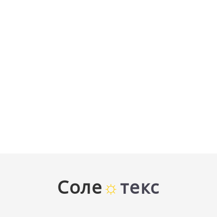
Соле
☼
текс