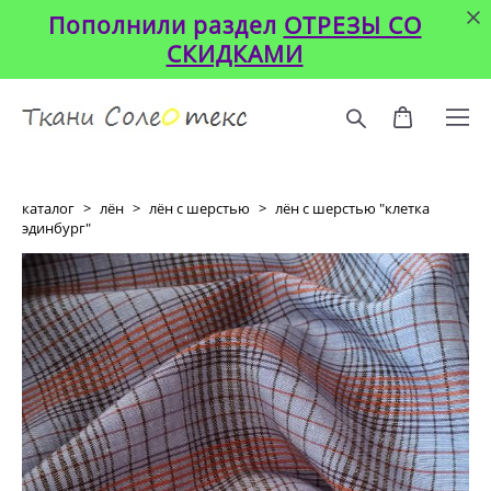
Пополнили раздел
ОТРЕЗЫ СО
СКИДКАМИ
каталог
>
лён
>
лён с шерстью
>
лён с шерстью "клетка
эдинбург"