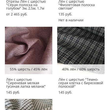
Отрезы Лён с шерстью
Лён с шерстью
"Серая полоска на
"Фиолетовая полоска
голубом" 3м, 2,5м, 1,7м
светлая"
от 2 465 pуб.
135 pуб.
Нет в наличии
55% шерсть / 45% лён
40% лён / 60% шерсть
Лён с шерстью
Лён с шерстью "Темно-
"Сиреневая мелкая
серая клетка с бирюзовой
гусиная лапка меланж"
полоской"
145 pуб.
145 pуб.