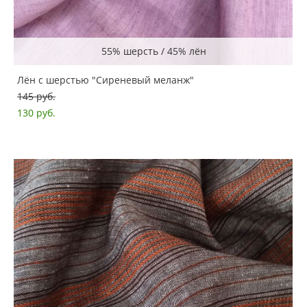
55% шерсть / 45% лён
Лён с шерстью "Сиреневый меланж"
145 pуб.
130 pуб.