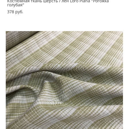
Костюмная ткань шерсть / лен Loro Piana "Рогожка
голубая"
378 pуб.