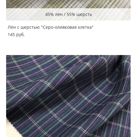
45% лён / 55% шерсть
Лён с шерстью "Серо-оливковая клетка"
145 pуб.