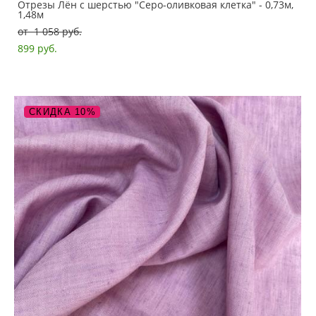
Отрезы Лён с шерстью "Серо-оливковая клетка" - 0,73м,
1,48м
от 1 058 pуб.
899 pуб.
СКИДКА 10%