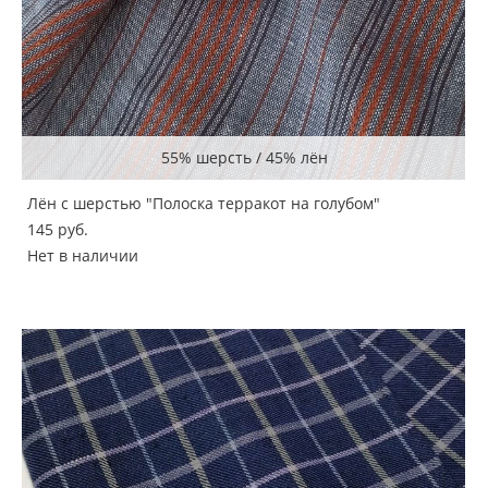
55% шерсть / 45% лён
Лён с шерстью "Полоска терракот на голубом"
145 pуб.
Нет в наличии