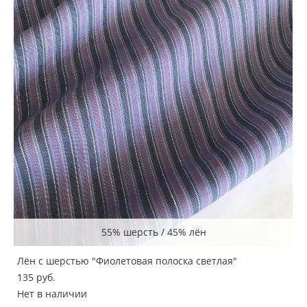
55% шерсть / 45% лён
Лён с шерстью "Фиолетовая полоска светлая"
135 pуб.
Нет в наличии